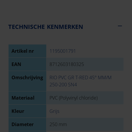
TECHNISCHE KENMERKEN
Artikel nr
1195001791
EAN
8712603180325
Omschrijving
RIO PVC GR T-RED 45° MM/M
250-200 SN4
Materiaal
PVC (Polyvinyl chloride)
Kleur
Grijs
Diameter
250 mm