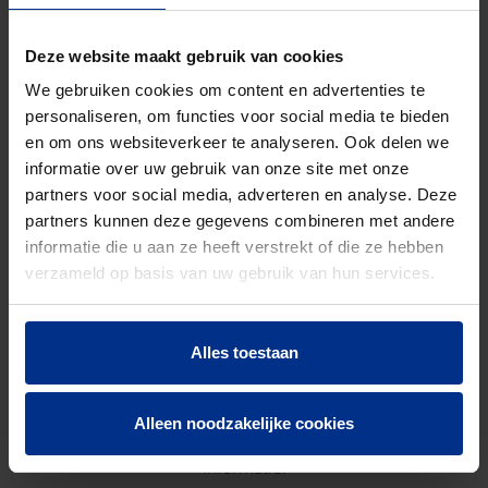
Aantal stuks
1
Bruto
6250
Deze website maakt gebruik van cookies
gewicht
We gebruiken cookies om content en advertenties te
personaliseren, om functies voor social media te bieden
Discount
O03
en om ons websiteverkeer te analyseren. Ook delen we
code
informatie over uw gebruik van onze site met onze
partners voor social media, adverteren en analyse. Deze
partners kunnen deze gegevens combineren met andere
DOWNLOADS
informatie die u aan ze heeft verstrekt of die ze hebben
verzameld op basis van uw gebruik van hun services.
Alles toestaan
CONTACTEER ONS
Alleen noodzakelijke cookies
Neem contact op met onze experts voor meer
informatie.