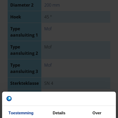
Diameter 2
200 mm
Hoek
45 °
Type
Mof
aansluiting 1
Type
Mof
aansluiting 2
Type
Mof
aansluiting 3
Sterkteklasse
SN 4
EN-norm
NBN EN 1401
Keurmerk
BENOR
Toestemming
Details
Over