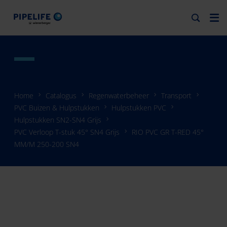
Home
Catalogus
Regenwaterbeheer
Transport
PVC Buizen & Hulpstukken
Hulpstukken PVC
Hulpstukken SN2-SN4 Grijs
PVC Verloop T-stuk 45° SN4 Grijs
RIO PVC GR T-RED 45°
MM/M 250-200 SN4