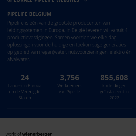
LOKALE PIPELIFE WEBSITES
PIPELIFE BELGIUM
België - Nederlands
Eesti
Pipelife is één van de grootste producenten van
Belgique - Français
Hrvatska
leidingsystemen in Europa. In België leveren wij vanuit 4
productievestigingen. Samen voorzien we elke dag
Bosna i Hercegovina
Ireland
oplossingen voor de huidige en toekomstige generaties
България
Latvija
op gebied van (regen)water, nutsvoorzieningen, elektro én
Česká Republika
Lietuva
afvalwater.
Danmark
24
3,756
855,608
Deutschland
Landen in Europa
Werknemers
km leidingen
en de Verenigde
van Pipelife
geïnstalleerd in
Staten
2022