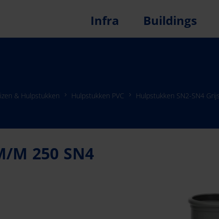
Infra
Buildings
izen & Hulpstukken
Hulpstukken PVC
Hulpstukken SN2-SN4 Grij
M/M 250 SN4