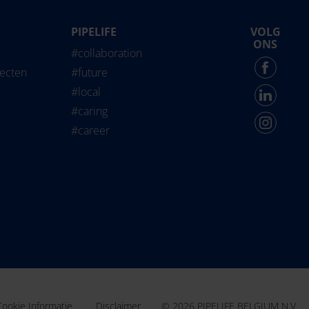
PIPELIFE
VOLG
life International
ONS
#collaboration
Force - English
jecten
#future
#local
#caring
#career
© 2026 PIPELIFE BELGIUM N.V.
Cookie Informatie
Disclaimer