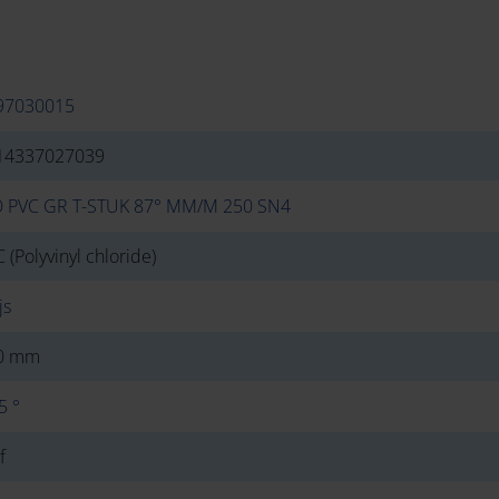
97030015
14337027039
O PVC GR T-STUK 87° MM/M 250 SN4
 (Polyvinyl chloride)
js
0 mm
5 °
f