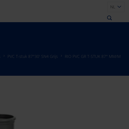
NL
s
PVC T-stuk 87°30' SN4 Grijs
RIO PVC GR T-STUK 87° MM/M