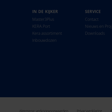
IN DE KIJKER
SERVICE
Magyarország
Slovensko
Pipe
Master3Plus
Contact
Nederland
Slovenija
Solu
KERA.Port
Nieuws en Pro
Norge
Srbija
Kera assortiment
Downloads
Österreich
Suomi
Inbouwdozen
Polska
Sverige
România
Türkiye
United Kingdom
Algemene verkoopvoorwaarden
Privacyverklaring