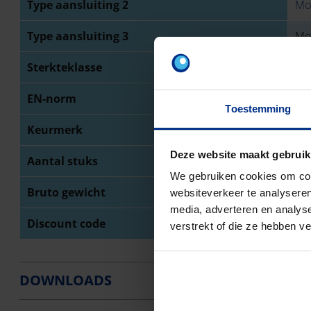
Type aansluiting 2
Mo
Type aansluiting 3
Mo
Sterkteklasse
SN
EN-norm
NB
Toestemming
Keurmerk
BE
Deze website maakt gebruik
Aantal stuks
1
We gebruiken cookies om cont
Bruto gewicht
54
websiteverkeer te analyseren
media, adverteren en analys
Discount code
O0
verstrekt of die ze hebben v
DOWNLOADS