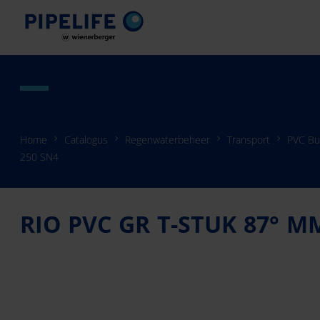
Home
Catalogus
Regenwaterbeheer
Transport
PVC Bu
250 SN4
RIO PVC GR T-STUK 87° M