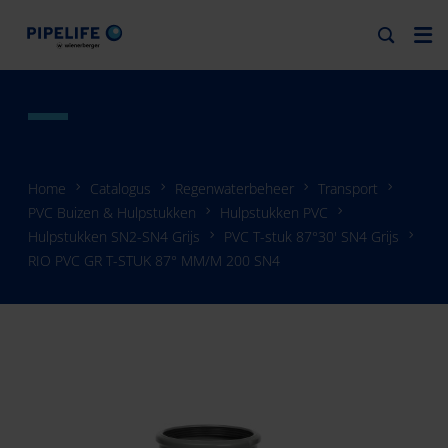
Home
Catalogus
Regenwaterbeheer
Transport
PVC Buizen & Hulpstukken
Hulpstukken PVC
Hulpstukken SN2-SN4 Grijs
PVC T-stuk 87°30' SN4 Grijs
RIO PVC GR T-STUK 87° MM/M 200 SN4