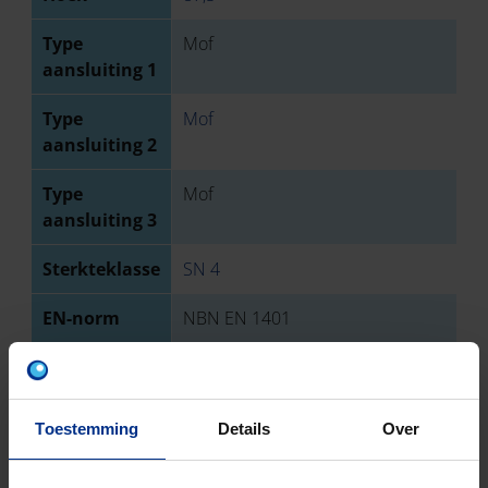
Type
Mof
aansluiting 1
Type
Mof
aansluiting 2
Type
Mof
aansluiting 3
Sterkteklasse
SN 4
EN-norm
NBN EN 1401
Keurmerk
BENOR
Aantal stuks
1
Toestemming
Details
Over
Bruto
2728