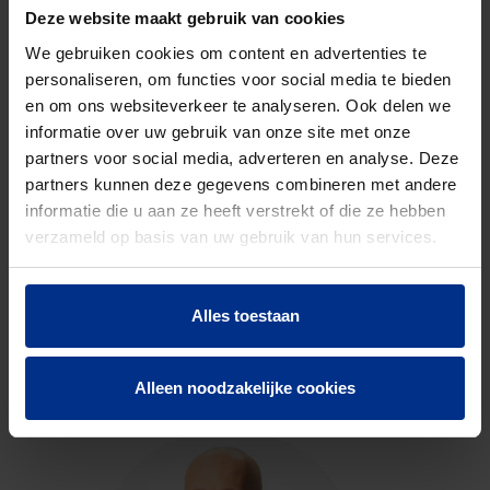
gewicht
Deze website maakt gebruik van cookies
Discount
O03
We gebruiken cookies om content en advertenties te
code
personaliseren, om functies voor social media te bieden
en om ons websiteverkeer te analyseren. Ook delen we
informatie over uw gebruik van onze site met onze
partners voor social media, adverteren en analyse. Deze
DOWNLOADS
partners kunnen deze gegevens combineren met andere
informatie die u aan ze heeft verstrekt of die ze hebben
verzameld op basis van uw gebruik van hun services.
CONTACTEER ONS
Alles toestaan
Neem contact op met onze experts voor meer
Alleen noodzakelijke cookies
informatie.