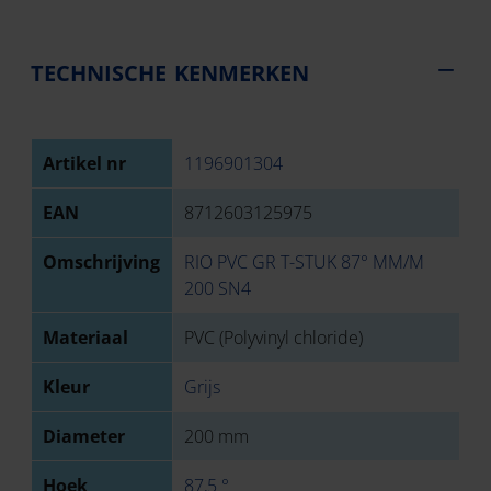
TECHNISCHE KENMERKEN
Artikel nr
1196901304
EAN
8712603125975
Omschrijving
RIO PVC GR T-STUK 87° MM/M
200 SN4
Materiaal
PVC (Polyvinyl chloride)
Kleur
Grijs
Diameter
200 mm
Hoek
87,5 °