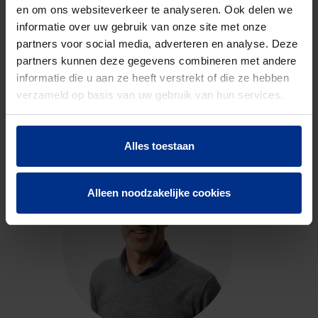
en om ons websiteverkeer te analyseren. Ook delen we
informatie over uw gebruik van onze site met onze
partners voor social media, adverteren en analyse. Deze
partners kunnen deze gegevens combineren met andere
informatie die u aan ze heeft verstrekt of die ze hebben
CONTACTEER ONS
verzameld op basis van uw gebruik van hun services.
Neem contact op met onze experts voor meer
informatie.
Alles toestaan
Alleen noodzakelijke cookies