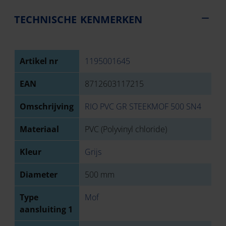
TECHNISCHE KENMERKEN
Artikel nr
1195001645
EAN
8712603117215
Omschrijving
RIO PVC GR STEEKMOF 500 SN4
Materiaal
PVC (Polyvinyl chloride)
Kleur
Grijs
Diameter
500 mm
Type
Mof
aansluiting 1