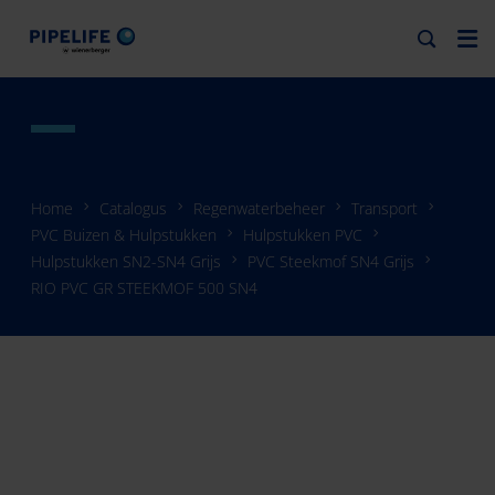
Home
Catalogus
Regenwaterbeheer
Transport
PVC Buizen & Hulpstukken
Hulpstukken PVC
Hulpstukken SN2-SN4 Grijs
PVC Steekmof SN4 Grijs
RIO PVC GR STEEKMOF 500 SN4