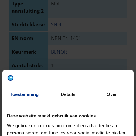
Type
Mof
aansluiting 2
Sterkteklasse
SN 4
EN-norm
NBN EN 1401
Keurmerk
BENOR
Aantal stuks
1
Bruto
15400
gewicht
Toestemming
Details
Over
Discount
O03
code
Deze website maakt gebruik van cookies
We gebruiken cookies om content en advertenties te
DOWNLOADS
personaliseren, om functies voor social media te bieden