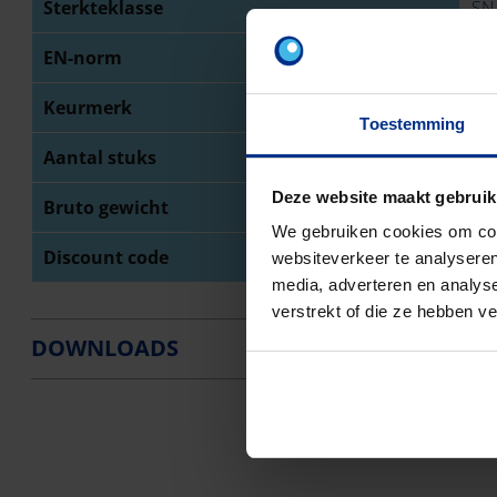
Sterkteklasse
SN
EN-norm
NB
Keurmerk
BE
Toestemming
Aantal stuks
12
Deze website maakt gebruik
Bruto gewicht
51
We gebruiken cookies om cont
Discount code
O0
websiteverkeer te analyseren
media, adverteren en analys
verstrekt of die ze hebben v
DOWNLOADS