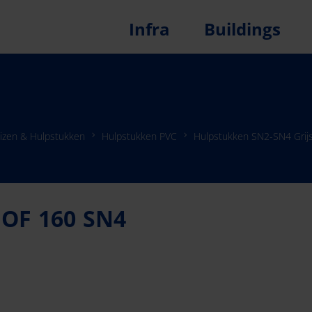
Infra
Buildings
izen & Hulpstukken
Hulpstukken PVC
Hulpstukken SN2-SN4 Grij
OF 160 SN4