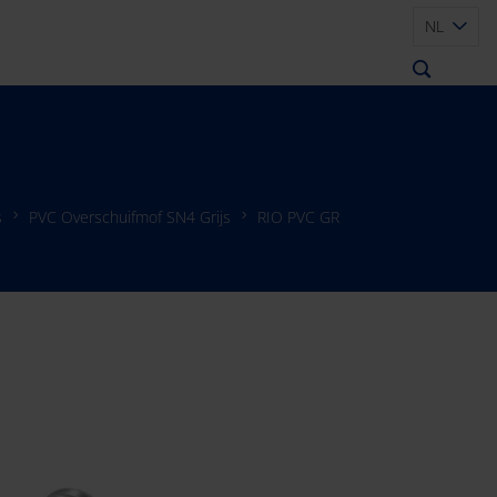
NL
s
PVC Overschuifmof SN4 Grijs
RIO PVC GR