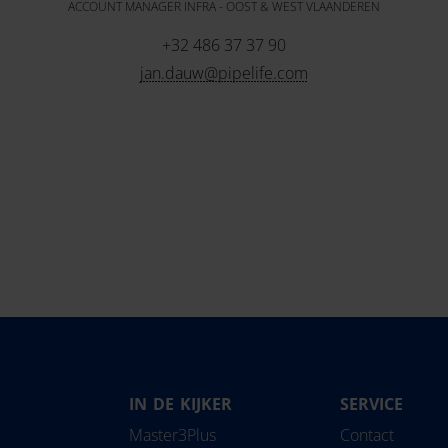
ACCOUNT MANAGER INFRA - OOST & WEST VLAANDEREN
+32 486 37 37 90
jan.dauw@pipelife.com
IN DE KIJKER
SERVICE
Magyarország
Slovensko
Pipe
Master3Plus
Contact