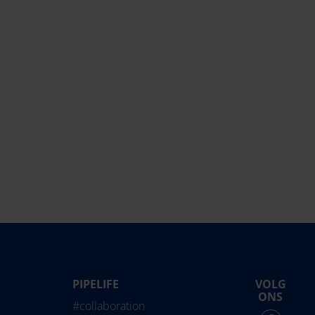
PIPELIFE
VOLG
life International
ONS
#collaboration