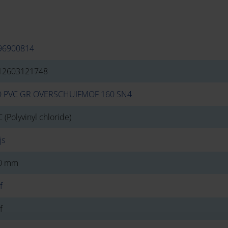
96900814
12603121748
O PVC GR OVERSCHUIFMOF 160 SN4
 (Polyvinyl chloride)
js
0 mm
f
f