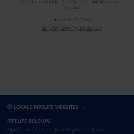
ACCOUNT MANAGER INFRA - ANTWERPEN, LIMBURG & VLAAMS-
BRABANT
+32 476 34 41 98
gert.verheyen@pipelife.com
LOKALE PIPELIFE WEBSITES
PIPELIFE BELGIUM
België - Nederlands
Eesti
Pipelife is één van de grootste producenten van