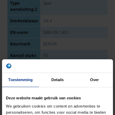
Type
Spie
aansluiting 2
Sterkteklasse
SN 4
EN-norm
NBN EN 1401
Keurmerk
BENOR
Aantal stuks
50
Bruto
136
gewicht
Toestemming
Details
Over
Discount
O03
code
Deze website maakt gebruik van cookies
We gebruiken cookies om content en advertenties te
DOWNLOADS
personaliseren, om functies voor social media te bieden