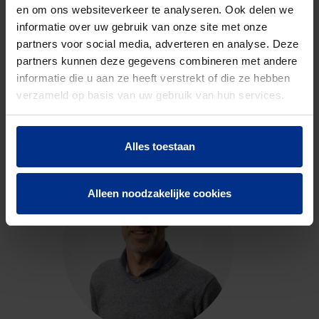
en om ons websiteverkeer te analyseren. Ook delen we
informatie over uw gebruik van onze site met onze
partners voor social media, adverteren en analyse. Deze
partners kunnen deze gegevens combineren met andere
informatie die u aan ze heeft verstrekt of die ze hebben
CONTACTEER ONS
verzameld op basis van uw gebruik van hun services.
Neem contact op met onze experts voor meer
informatie.
Alles toestaan
Alleen noodzakelijke cookies