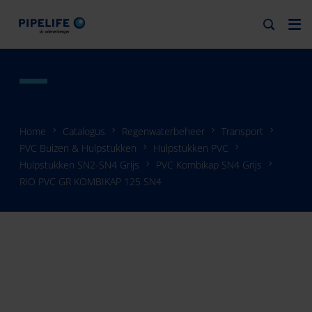
Home
Catalogus
Regenwaterbeheer
Transport
PVC Buizen & Hulpstukken
Hulpstukken PVC
Hulpstukken SN2-SN4 Grijs
PVC Kombikap SN4 Grijs
RIO PVC GR KOMBIKAP 125 SN4