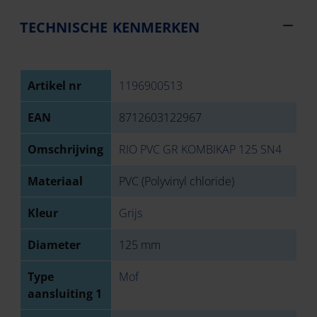
TECHNISCHE KENMERKEN
Artikel nr
1196900513
EAN
8712603122967
Omschrijving
RIO PVC GR KOMBIKAP 125 SN4
Materiaal
PVC (Polyvinyl chloride)
Kleur
Grijs
Diameter
125 mm
Type
Mof
aansluiting 1