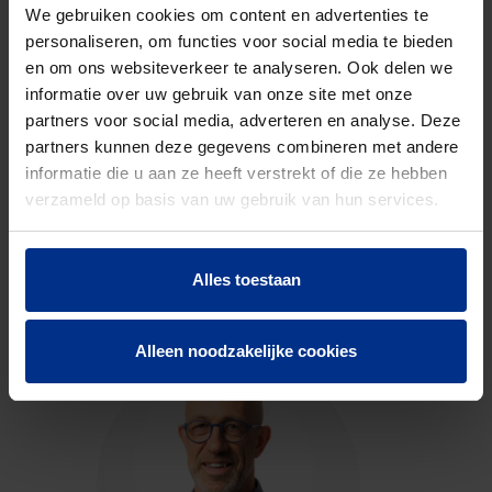
code
We gebruiken cookies om content en advertenties te
personaliseren, om functies voor social media te bieden
en om ons websiteverkeer te analyseren. Ook delen we
DOWNLOADS
informatie over uw gebruik van onze site met onze
partners voor social media, adverteren en analyse. Deze
partners kunnen deze gegevens combineren met andere
informatie die u aan ze heeft verstrekt of die ze hebben
verzameld op basis van uw gebruik van hun services.
CONTACTEER ONS
Alles toestaan
Neem contact op met onze experts voor meer
informatie.
Alleen noodzakelijke cookies