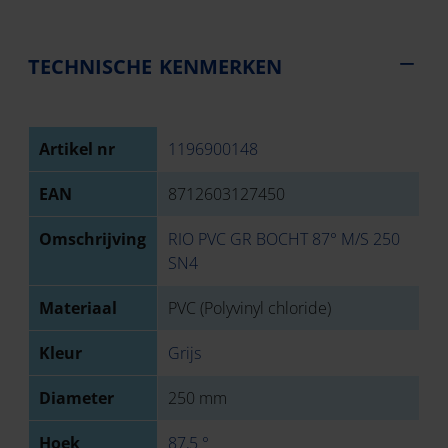
TECHNISCHE KENMERKEN
Artikel nr
1196900148
EAN
8712603127450
Omschrijving
RIO PVC GR BOCHT 87° M/S 250
SN4
Materiaal
PVC (Polyvinyl chloride)
Kleur
Grijs
Diameter
250 mm
Hoek
87,5 °