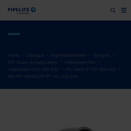
Home
Catalogus
Regenwaterbeheer
Transport
PVC Buizen & Hulpstukken
Hulpstukken PVC
Hulpstukken SN2-SN4 Grijs
PVC-bocht 87°30' SN4 Grijs
RIO PVC GR BOCHT 87° M/S 250 SN4