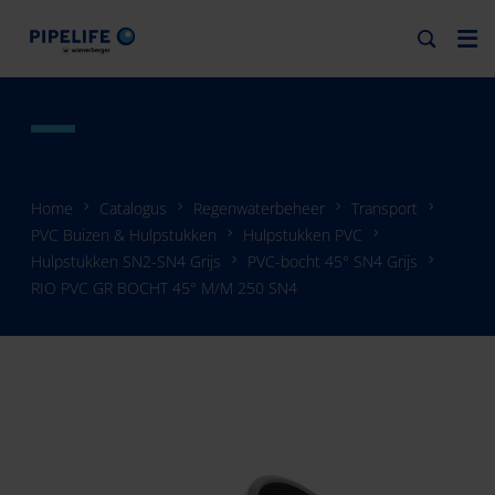
Home
Catalogus
Regenwaterbeheer
Transport
PVC Buizen & Hulpstukken
Hulpstukken PVC
Hulpstukken SN2-SN4 Grijs
PVC-bocht 45° SN4 Grijs
RIO PVC GR BOCHT 45° M/M 250 SN4