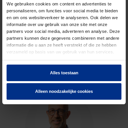
code
We gebruiken cookies om content en advertenties te
personaliseren, om functies voor social media te bieden
en om ons websiteverkeer te analyseren. Ook delen we
DOWNLOADS
informatie over uw gebruik van onze site met onze
partners voor social media, adverteren en analyse. Deze
partners kunnen deze gegevens combineren met andere
informatie die u aan ze heeft verstrekt of die ze hebben
verzameld op basis van uw gebruik van hun services.
CONTACTEER ONS
Alles toestaan
Neem contact op met onze experts voor meer
informatie.
Alleen noodzakelijke cookies