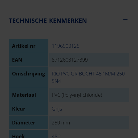
TECHNISCHE KENMERKEN
Artikel nr
1196900125
EAN
8712603127399
Omschrijving
RIO PVC GR BOCHT 45° M/M 250
SN4
Materiaal
PVC (Polyvinyl chloride)
Kleur
Grijs
Diameter
250 mm
Hoek
45 °