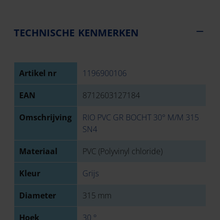
TECHNISCHE KENMERKEN
Artikel nr
1196900106
EAN
8712603127184
Omschrijving
RIO PVC GR BOCHT 30° M/M 315
SN4
Materiaal
PVC (Polyvinyl chloride)
Kleur
Grijs
Diameter
315 mm
Hoek
30 °