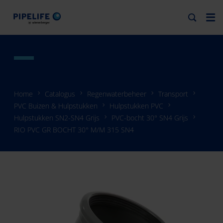
Home
Catalogus
Regenwaterbeheer
Transport
PVC Buizen & Hulpstukken
Hulpstukken PVC
Hulpstukken SN2-SN4 Grijs
PVC-bocht 30° SN4 Grijs
RIO PVC GR BOCHT 30° M/M 315 SN4