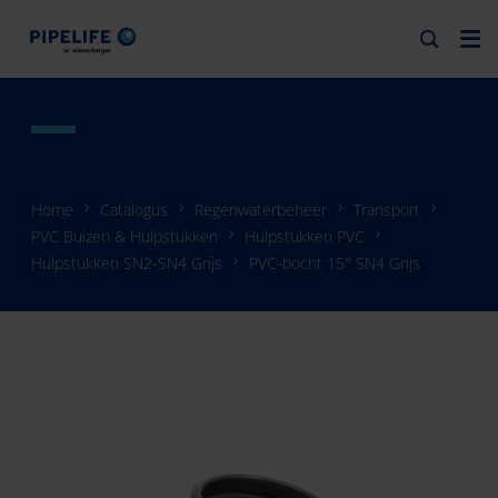
Home
Catalogus
Regenwaterbeheer
Transport
PVC Buizen & Hulpstukken
Hulpstukken PVC
Hulpstukken SN2-SN4 Grijs
PVC-bocht 15° SN4 Grijs