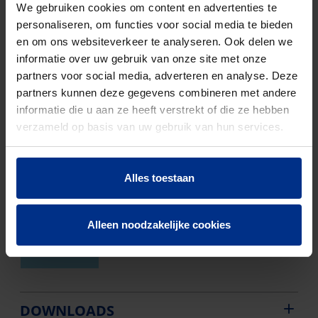
We gebruiken cookies om content en advertenties te
1196900085
8712603127429
RIO PVC GR
250
personaliseren, om functies voor social media te bieden
BOCHT 15°
en om ons websiteverkeer te analyseren. Ook delen we
M/S 250 SN4
informatie over uw gebruik van onze site met onze
partners voor social media, adverteren en analyse. Deze
1196900088
8712603127221
RIO PVC GR
315
partners kunnen deze gegevens combineren met andere
BOCHT 15°
informatie die u aan ze heeft verstrekt of die ze hebben
M/S 315 SN4
verzameld op basis van uw gebruik van hun services.
1195001888
8712603333844
RIO PVC GR
400
BOCHT 15°
Alles toestaan
M/S 400 SN4
1195001796
8712603181940
RIO PVC GR
500
Alleen noodzakelijke cookies
BOCHT 15°
M/S 500 SN4
DOWNLOADS