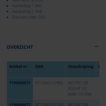
Keurmerk: BENOR
Aansluiting 1: Mof
Aansluiting 2: Mof
Discount code: O03
OVERZICHT
Artikel nr
EAN
Omschrijving
Dia
1196900071
8712603127900
RIO PVC GR
110
BOCHT 15°
M/M 110 SN8
1196900077
8712603122226
RIO PVC GR
125