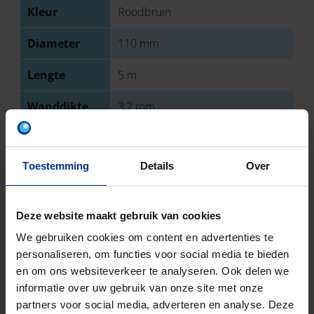
Kleur
Roodbruin
Diameter
110 mm
Lengte
5 m
Wanddikte
3,2 mm
Type
Mof
aansluiting 1
Toestemming
Details
Over
Type
Spie
aansluiting 2
Deze website maakt gebruik van cookies
Sterkteklasse
SN 8
We gebruiken cookies om content en advertenties te
personaliseren, om functies voor social media te bieden
EN-norm
NBN EN 1401
en om ons websiteverkeer te analyseren. Ook delen we
informatie over uw gebruik van onze site met onze
Keurmerk
BENOR
partners voor social media, adverteren en analyse. Deze