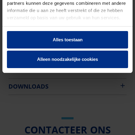
partners kunnen deze gegevens combineren met andere
EN-norm
NBN EN 1329
informatie die u aan ze heeft verstrekt of die ze hebben
verzameld op basis van uw gebruik van hun services.
Aantal stuks
85
Bruto
8348
Alles toestaan
gewicht
Discount
O01
Alleen noodzakelijke cookies
code
DOWNLOADS
CONTACTEER ONS