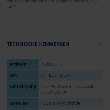
certificaat en voldoen hiermee aan de norm NBN EN
1401-1.
TECHNISCHE KENMERKEN
Artikel nr
1298818115
EAN
5414337100834
Omschrijving
RIO PVC BUIS RB 110x3.2 SN8
85x5m BENOR
Materiaal
PVC (Polyvinyl chloride)