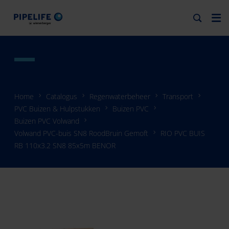
Home
Catalogus
Regenwaterbeheer
Transport
PVC Buizen & Hulpstukken
Buizen PVC
Buizen PVC Volwand
Volwand PVC-buis SN8 RoodBruin Gemoft
RIO PVC BUIS
RB 110x3.2 SN8 85x5m BENOR