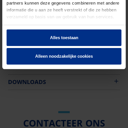
partners kunnen deze gegevens combineren met andere
EN-norm
NBN EN 1329
informatie die u aan ze heeft verstrekt of die ze hebben
verzameld op basis van uw gebruik van hun services.
Aantal stuks
85
Bruto
1668
Alles toestaan
gewicht
Discount
O01
Alleen noodzakelijke cookies
code
DOWNLOADS
CONTACTEER ONS