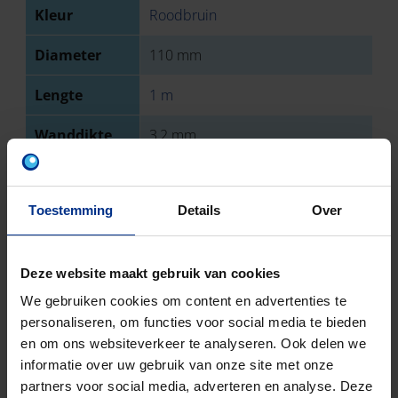
Kleur
Roodbruin
Diameter
110 mm
Lengte
1 m
Wanddikte
3,2 mm
Type
Mof
aansluiting 1
Toestemming
Details
Over
Type
Spie
aansluiting 2
Deze website maakt gebruik van cookies
Sterkteklasse
SN 8
We gebruiken cookies om content en advertenties te
personaliseren, om functies voor social media te bieden
EN-norm
NBN EN 1401
en om ons websiteverkeer te analyseren. Ook delen we
informatie over uw gebruik van onze site met onze
Keurmerk
BENOR
partners voor social media, adverteren en analyse. Deze