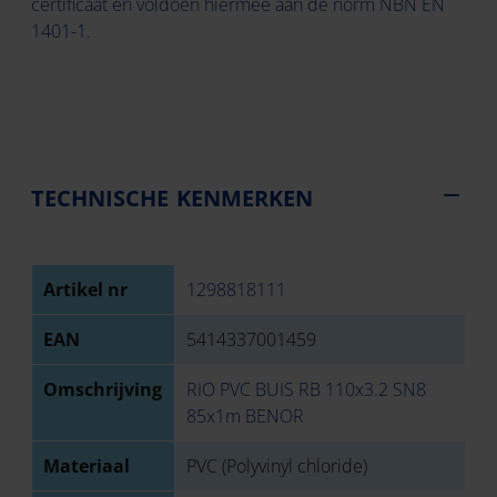
certificaat en voldoen hiermee aan de norm NBN EN
1401-1.
TECHNISCHE KENMERKEN
Artikel nr
1298818111
EAN
5414337001459
Omschrijving
RIO PVC BUIS RB 110x3.2 SN8
85x1m BENOR
Materiaal
PVC (Polyvinyl chloride)