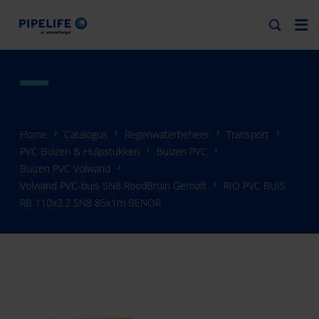
Home
Catalogus
Regenwaterbeheer
Transport
PVC Buizen & Hulpstukken
Buizen PVC
Buizen PVC Volwand
Volwand PVC-buis SN8 RoodBruin Gemoft
RIO PVC BUIS
RB 110x3.2 SN8 85x1m BENOR