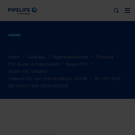
Home
Catalogus
Regenwaterbeheer
Transport
PVC Buizen & Hulpstukken
Buizen PVC
Buizen PVC Volwand
Volwand PVC-buis SN4 RoodBruin Gemoft
RIO PVC BUIS
RB 160x4.0 SN4 39x5m BENOR