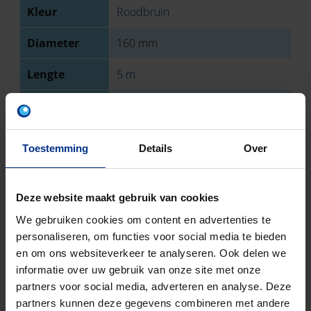
Kleur
Roodbruin
Diameter
160 mm
Lengte
5 m
Wanddikte
4 mm
Type
Mof
Toestemming
Details
Over
aansluiting 1
Type
Spie
Deze website maakt gebruik van cookies
aansluiting 2
We gebruiken cookies om content en advertenties te
Sterkteklasse
SN 4
personaliseren, om functies voor social media te bieden
en om ons websiteverkeer te analyseren. Ook delen we
EN-norm
NBN EN 1401
informatie over uw gebruik van onze site met onze
partners voor social media, adverteren en analyse. Deze
Keurmerk
BENOR
partners kunnen deze gegevens combineren met andere