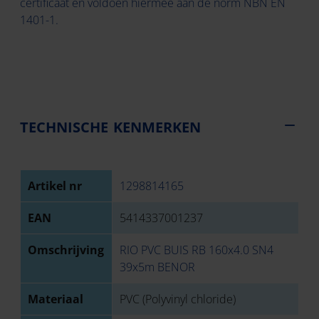
certificaat en voldoen hiermee aan de norm NBN EN
1401-1.
TECHNISCHE KENMERKEN
Artikel nr
1298814165
EAN
5414337001237
Omschrijving
RIO PVC BUIS RB 160x4.0 SN4
39x5m BENOR
Materiaal
PVC (Polyvinyl chloride)