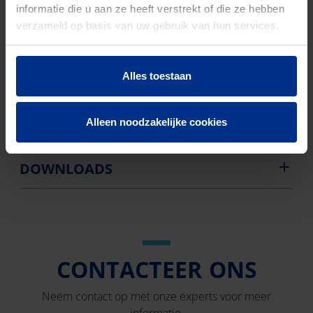
informatie die u aan ze heeft verstrekt of die ze hebben
Aantal stuks
39
verzameld op basis van uw gebruik van hun services.
Bruto
15070
gewicht
Alles toestaan
Discount
O01
code
Alleen noodzakelijke cookies
DOWNLOADS
CONTACTEER ONS
Neem contact op met onze experts voor meer