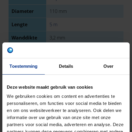
Diameter
110 mm
Lengte
5 m
Wanddikte
3,2 mm
Type
Mof
aansluiting 1
Toestemming
Details
Over
Type
Spie
aansluiting 2
Deze website maakt gebruik van cookies
Sterkteklasse
SN 8
We gebruiken cookies om content en advertenties te
personaliseren, om functies voor social media te bieden
EN-norm
NBN EN 1401
en om ons websiteverkeer te analyseren. Ook delen we
informatie over uw gebruik van onze site met onze
Keurmerk
BENOR
partners voor social media, adverteren en analyse. Deze
EN-norm
NBN EN 1329
partners kunnen deze gegevens combineren met andere