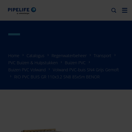
Home
Catalogus
Regenwaterbeheer
Transport
PVC Buizen & Hulpstukken
Buizen PVC
Buizen PVC Volwand
Volwand PVC-buis SN4 Grijs Gemoft
RIO PVC BUIS GR 110x3.2 SN8 85x5m BENOR