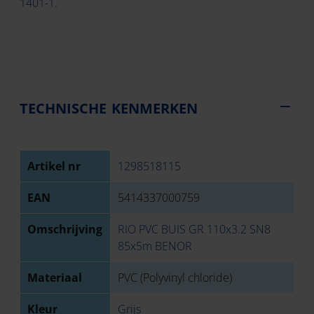
1401-1.
TECHNISCHE KENMERKEN
Artikel nr
1298518115
EAN
5414337000759
Omschrijving
RIO PVC BUIS GR 110x3.2 SN8
85x5m BENOR
Materiaal
PVC (Polyvinyl chloride)
Kleur
Grijs