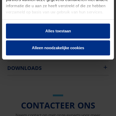
informatie die u aan ze heeft verstrekt of die ze hebben
Aantal stuks
85
verzameld op basis van uw gebruik van hun services.
Bruto
8348
gewicht
Alles toestaan
Discount
O01
code
Alleen noodzakelijke cookies
DOWNLOADS
CONTACTEER ONS
Neem contact op met onze experts voor meer