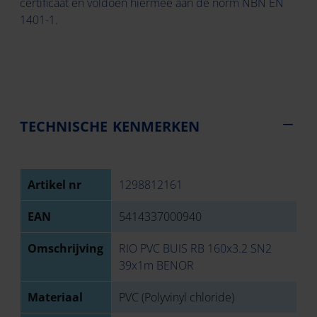
certificaat en voldoen hiermee aan de norm NBN EN
1401-1.
TECHNISCHE KENMERKEN
Artikel nr
1298812161
EAN
5414337000940
Omschrijving
RIO PVC BUIS RB 160x3.2 SN2
39x1m BENOR
Materiaal
PVC (Polyvinyl chloride)