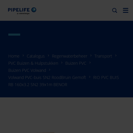
Home
Catalogus
Regenwaterbeheer
Transport
PVC Buizen & Hulpstukken
Buizen PVC
Buizen PVC Volwand
Volwand PVC-buis SN2 RoodBruin Gemoft
RIO PVC BUIS
RB 160x3.2 SN2 39x1m BENOR