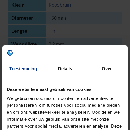
Kleur
Roodbruin
Diameter
160 mm
Lengte
1 m
Wanddikte
3,2 mm
Type
Mof
aansluiting 1
Toestemming
Details
Over
Type
Spie
aansluiting 2
Deze website maakt gebruik van cookies
Sterkteklasse
SN 2
We gebruiken cookies om content en advertenties te
personaliseren, om functies voor social media te bieden
EN-norm
NBN EN 1401
en om ons websiteverkeer te analyseren. Ook delen we
informatie over uw gebruik van onze site met onze
Keurmerk
BENOR
partners voor social media, adverteren en analyse. Deze