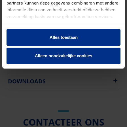
partners kunnen deze gegevens combineren met andere
EN-norm
NBN EN 1329
informatie die u aan ze heeft verstrekt of die ze hebben
verzameld op basis van uw gebruik van hun services.
Aantal stuks
39
Bruto
2452
Alles toestaan
gewicht
Discount
O01
Alleen noodzakelijke cookies
code
DOWNLOADS
CONTACTEER ONS