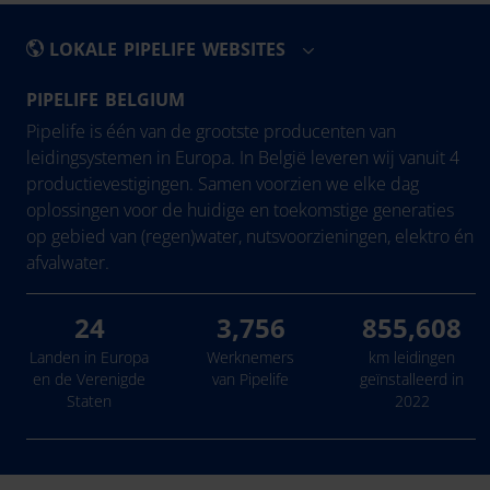
LOKALE PIPELIFE WEBSITES
PIPELIFE BELGIUM
België - Nederlands
Eesti
Pipelife is één van de grootste producenten van
Belgique - Français
Hrvatska
leidingsystemen in Europa. In België leveren wij vanuit 4
productievestigingen. Samen voorzien we elke dag
Bosna i Hercegovina
Ireland
oplossingen voor de huidige en toekomstige generaties
България
Latvija
op gebied van (regen)water, nutsvoorzieningen, elektro én
Česká Republika
Lietuva
afvalwater.
Danmark
24
3,756
855,608
Deutschland
Landen in Europa
Werknemers
km leidingen
en de Verenigde
van Pipelife
geïnstalleerd in
Staten
2022