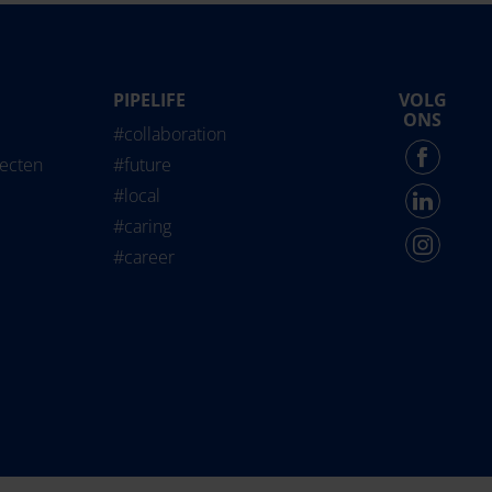
PIPELIFE
VOLG
life International
ONS
#collaboration
Force - English
jecten
#future
#local
#caring
#career