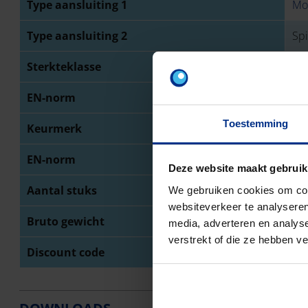
Type aansluiting 1
Mo
Type aansluiting 2
Sp
Sterkteklasse
SN
EN-norm
NB
Toestemming
Keurmerk
BE
EN-norm
NB
Deze website maakt gebruik
Aantal stuks
68
We gebruiken cookies om cont
websiteverkeer te analyseren
Bruto gewicht
19
media, adverteren en analys
verstrekt of die ze hebben v
Discount code
O0