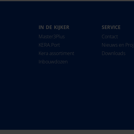
IN DE KIJKER
SERVICE
Magyarország
Slovensko
Pipe
Master3Plus
Contact
Nederland
Slovenija
Solu
KERA.Port
Nieuws en Pro
Norge
Srbija
Kera assortiment
Downloads
Österreich
Suomi
Inbouwdozen
Polska
Sverige
România
Türkiye
United Kingdom