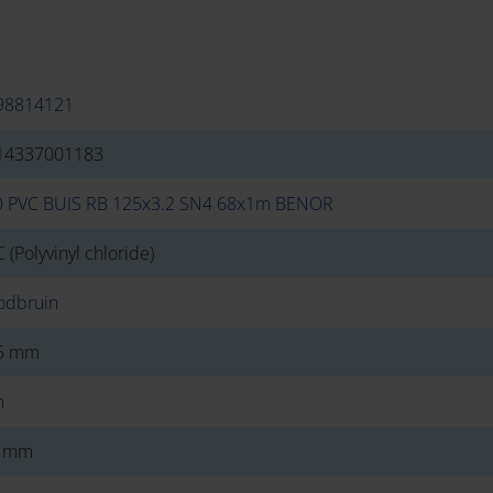
98814121
14337001183
O PVC BUIS RB 125x3.2 SN4 68x1m BENOR
 (Polyvinyl chloride)
odbruin
5 mm
m
2 mm