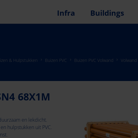
Infra
Buildings
izen & Hulpstukken
Buizen PVC
Buizen PVC Volwand
Volwand
 SN4 68X1M
 duurzaam en lekdicht.
 en hulpstukken uit PVC.
mst.