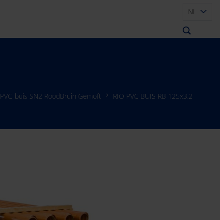
NL
 PVC-buis SN2 RoodBruin Gemoft
RIO PVC BUIS RB 125x3.2