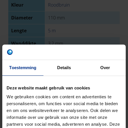
Kleur
Roodbruin
Diameter
110 mm
Lengte
5 m
Wanddikte
3,2 mm
Type
Mof
aansluiting 1
Toestemming
Details
Over
Type
Spie
aansluiting 2
Deze website maakt gebruik van cookies
Sterkteklasse
SN 8
We gebruiken cookies om content en advertenties te
personaliseren, om functies voor social media te bieden
EN-norm
NBN EN 1401
en om ons websiteverkeer te analyseren. Ook delen we
informatie over uw gebruik van onze site met onze
Keurmerk
BENOR
partners voor social media, adverteren en analyse. Deze