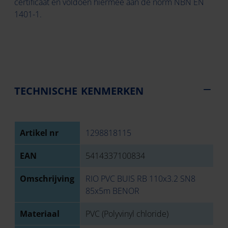
certificaat en voldoen hiermee aan de norm NBN EN
1401-1.
TECHNISCHE KENMERKEN
Artikel nr
1298818115
EAN
5414337100834
Omschrijving
RIO PVC BUIS RB 110x3.2 SN8
85x5m BENOR
Materiaal
PVC (Polyvinyl chloride)