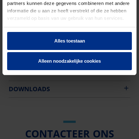
partners kunnen deze gegevens combineren met andere
EN-norm
NBN EN 1329
informatie die u aan ze heeft verstrekt of die ze hebben
verzameld op basis van uw gebruik van hun services.
Aantal stuks
85
Bruto
8348
Alles toestaan
gewicht
Discount
O01
Alleen noodzakelijke cookies
code
DOWNLOADS
CONTACTEER ONS