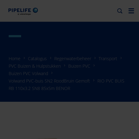
Home
Catalogus
Regenwaterbeheer
Transport
PVC Buizen & Hulpstukken
Buizen PVC
Buizen PVC Volwand
Volwand PVC-buis SN2 RoodBruin Gemoft
RIO PVC BUIS
RB 110x3.2 SN8 85x5m BENOR