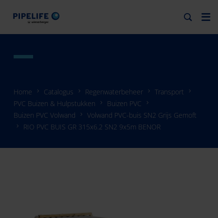
Home
Catalogus
Regenwaterbeheer
Transport
PVC Buizen & Hulpstukken
Buizen PVC
Buizen PVC Volwand
Volwand PVC-buis SN2 Grijs Gemoft
RIO PVC BUIS GR 315x6.2 SN2 9x5m BENOR