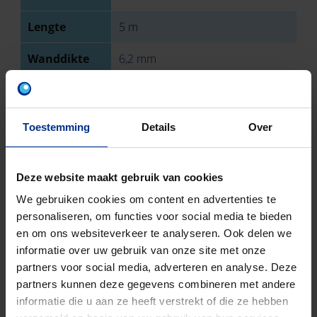
Lengte
5 m
Wanddikte
6,2 mm
Type
Mof
aansluiting 1
Toestemming
Details
Over
Type
Spie
aansluiting 2
Deze website maakt gebruik van cookies
Sterkteklasse
SN 2
We gebruiken cookies om content en advertenties te
personaliseren, om functies voor social media te bieden
EN-norm
NBN EN 1401
en om ons websiteverkeer te analyseren. Ook delen we
informatie over uw gebruik van onze site met onze
Keurmerk
BENOR
partners voor social media, adverteren en analyse. Deze
Aantal stuks
9
partners kunnen deze gegevens combineren met andere
informatie die u aan ze heeft verstrekt of die ze hebben
Bruto
46174