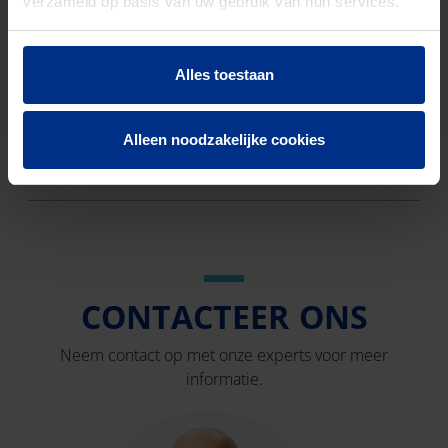
verzameld op basis van uw gebruik van hun services.
gewicht
Discount
O01
Alles toestaan
code
Alleen noodzakelijke cookies
DOWNLOADS
CONTACTEER ONS
Neem contact op met onze experts voor meer
informatie.