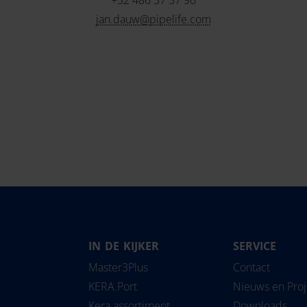
+32 486 37 37 90
jan.dauw@pipelife.com
IN DE KIJKER
SERVICE
Magyarország
Slovensko
Pipe
Master3Plus
Contact
Nederland
Slovenija
Solu
KERA.Port
Nieuws en Pro
Norge
Srbija
Kera assortiment
Downloads