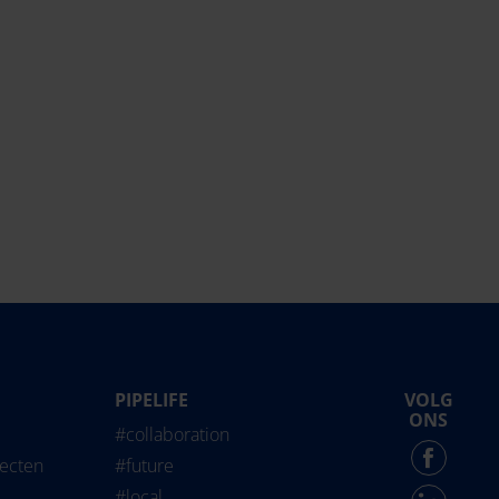
PIPELIFE
VOLG
life International
ONS
#collaboration
Force - English
jecten
#future
#local