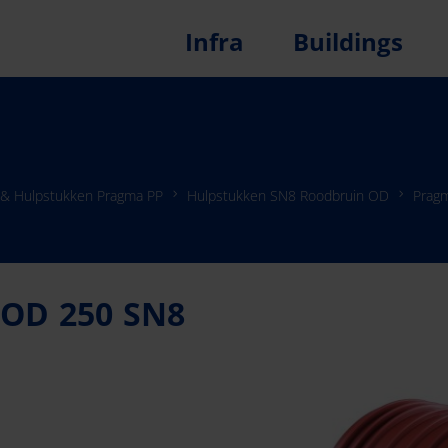
Infra
Buildings
 & Hulpstukken Pragma PP
Hulpstukken SN8 Roodbruin OD
Prag
OD 250 SN8