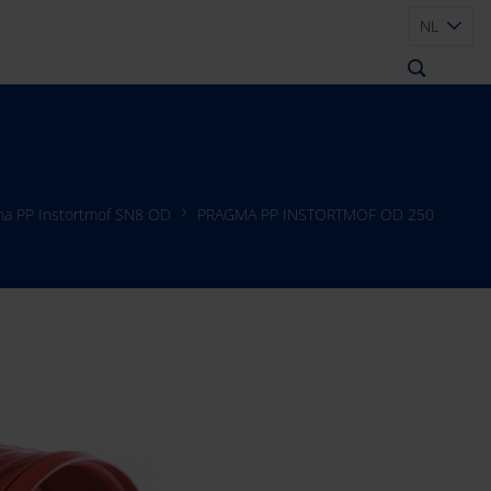
NL
ma PP Instortmof SN8 OD
PRAGMA PP INSTORTMOF OD 250