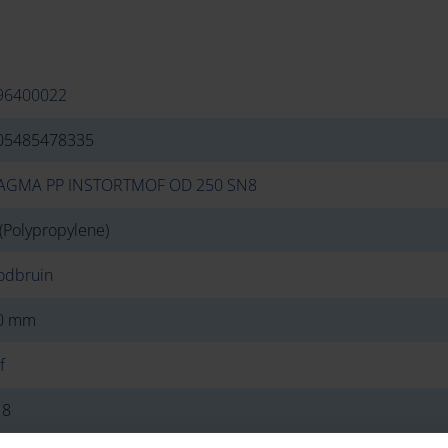
96400022
05485478335
AGMA PP INSTORTMOF OD 250 SN8
(Polypropylene)
odbruin
0 mm
f
 8