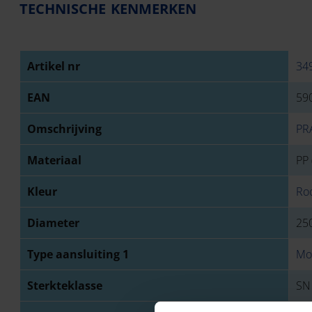
TECHNISCHE KENMERKEN
Artikel nr
34
EAN
59
Omschrijving
PR
Materiaal
PP 
Kleur
Ro
Diameter
25
Type aansluiting 1
Mo
Sterkteklasse
SN