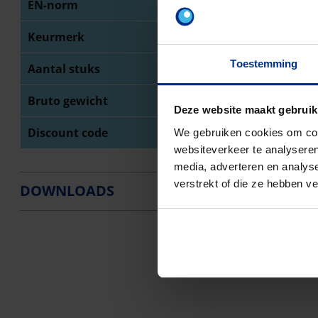
EN-norm
NB
Keurmerk
BE
Toestemming
Aantal stuks
1
Bruto gewicht
0,
Deze website maakt gebruik
Discount code
O4
We gebruiken cookies om cont
websiteverkeer te analyseren
media, adverteren en analys
verstrekt of die ze hebben v
DOWNLOADS