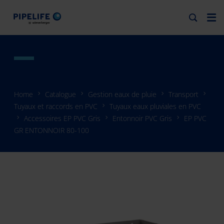
Home
Catalogue
Gestion eaux de pluie
Transport
Tuyaux et raccords en PVC
Tuyaux eaux pluviales en PVC
Accessoires EP PVC Gris
Entonnoir PVC Gris
EP PVC
GR ENTONNOIR 80-100