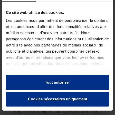
raccord 1
Ce site web utilise des cookies.
N° de pièces
10
Les cookies nous permettent de personnaliser le contenu
Poids brut
272
et les annonces, d'offrir des fonctionnalités relatives aux
médias sociaux et d'analyser notre trafic. Nous
Code de
O31
partageons également des informations sur l'utilisation de
réduction
notre site avec nos partenaires de médias sociaux, de
publicité et d'analyse, qui peuvent combiner celles-ci
avec d'autres informations que vous leur avez fournies
ou qu'ils ont collectées lors de votre utilisation de leurs
DOWNLOADS
services.
Tout autoriser
CONTACTEZ-NOUS
Cookies nécessaires uniquement
Contactez nos experts pour plus d'informations.