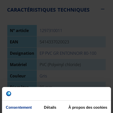
CARACTÉRISTIQUES TECHNIQUES
N° article
1297310011
EAN
5414337020023
Designation
EP PVC GR ENTONNOIR 80-100
Matériel
PVC (Polyvinyl chloride)
Couleur
Gris
Diamètre
80 mm
Diamètre 2
100 mm
Consentement
Détails
À propos des cookies
Type
Mâle