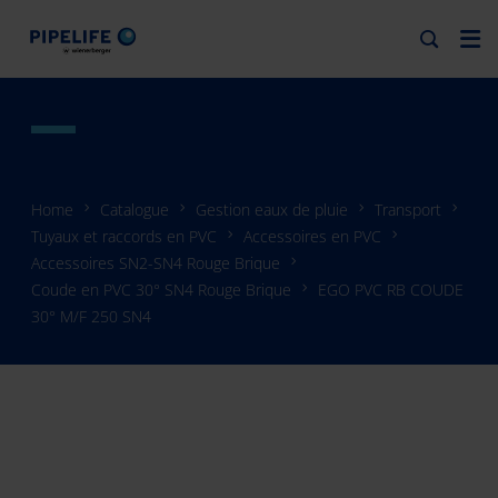
Home
Catalogue
Gestion eaux de pluie
Transport
Tuyaux et raccords en PVC
Accessoires en PVC
Accessoires SN2-SN4 Rouge Brique
Coude en PVC 30° SN4 Rouge Brique
EGO PVC RB COUDE
30° M/F 250 SN4