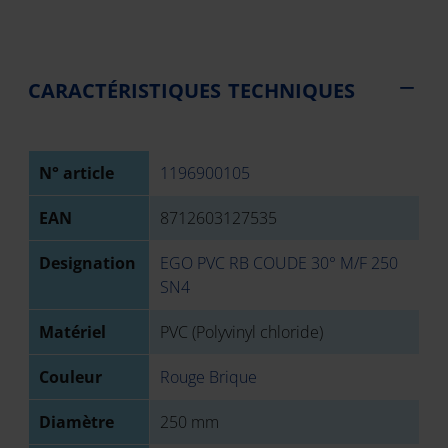
CARACTÉRISTIQUES TECHNIQUES
N° article
1196900105
EAN
8712603127535
Designation
EGO PVC RB COUDE 30° M/F 250
SN4
Matériel
PVC (Polyvinyl chloride)
Couleur
Rouge Brique
Diamètre
250 mm