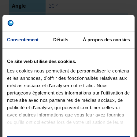
Angle
30 °
Type
Femelle
raccord 1
Consentement
Détails
À propos des cookies
Type
Mâle
raccord 2
Classe de
SN 4
Ce site web utilise des cookies.
résistance
Les cookies nous permettent de personnaliser le contenu
et les annonces, d'offrir des fonctionnalités relatives aux
Norme EN
NBN EN 1401
médias sociaux et d'analyser notre trafic. Nous
partageons également des informations sur l'utilisation de
Certification
BENOR
notre site avec nos partenaires de médias sociaux, de
publicité et d'analyse, qui peuvent combiner celles-ci
N° de pièces
1
avec d'autres informations que vous leur avez fournies
ou qu'ils ont collectées lors de votre utilisation de leurs
Poids brut
2340
services.