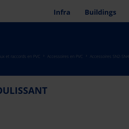
Infra
Buildings
ux et raccords en PVC
Accessoires en PVC
Accessoires SN2-SN4
OULISSANT