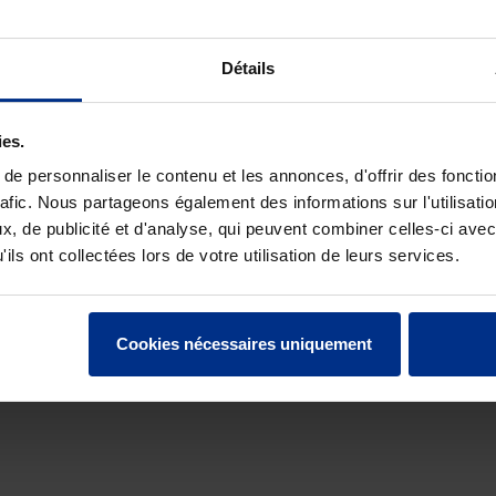
 4
N EN 1401
Détails
NOR
ies.
e personnaliser le contenu et les annonces, d'offrir des fonctio
rafic. Nous partageons également des informations sur l'utilisati
900
, de publicité et d'analyse, qui peuvent combiner celles-ci avec
3
ils ont collectées lors de votre utilisation de leurs services.
Cookies nécessaires uniquement