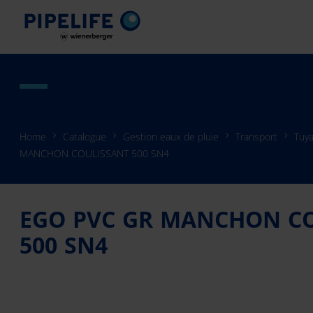
Home
Catalogue
Gestion eaux de pluie
Transport
Tuya
MANCHON COULISSANT 500 SN4
EGO PVC GR MANCHON C
500 SN4