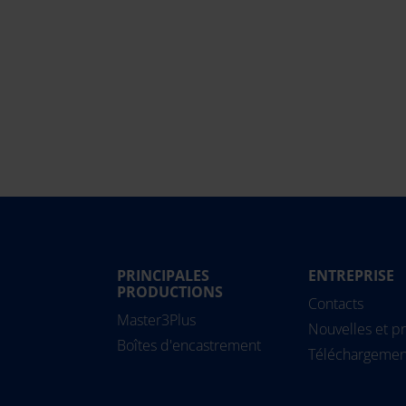
PRINCIPALES
ENTREPRISE
Magyarország
PRODUCTIONS
Slovensko
Pipe
Contacts
Master3Plus
Nederland
Slovenija
Solu
Nouvelles et pr
Boîtes d'encastrement
Norge
Srbija
Téléchargemen
Österreich
Suomi