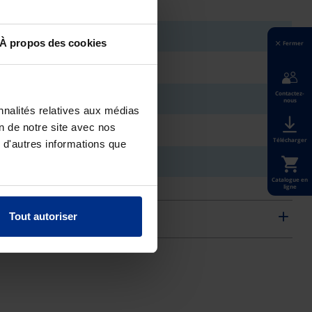
À propos des cookies
Fermer
Contactez-
nous
nnalités relatives aux médias
on de notre site avec nos
Télécharger
 d'autres informations que
Catalogue en
ligne
Tout autoriser