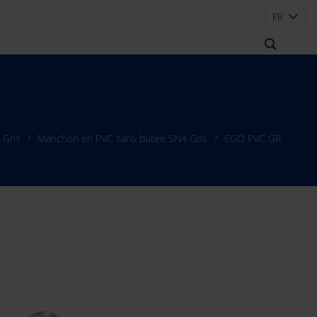
FR
 Gris
Manchon en PVC sans butee SN4 Gris
EGO PVC GR