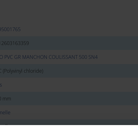
95001765
12603163359
O PVC GR MANCHON COULISSANT 500 SN4
 (Polyvinyl chloride)
s
0 mm
melle
melle