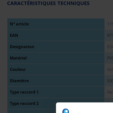
CARACTÉRISTIQUES TECHNIQUES
N° article
11
EAN
87
Designation
EG
Matériel
PVC
Couleur
Gri
Diamètre
50
Type raccord 1
Fe
Type raccord 2
Fe