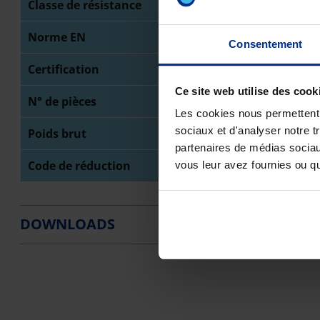
Classe de résistance
SN
Norme EN
NB
Consentement
Certification
BE
Ce site web utilise des cook
N° de pièces
1
Les cookies nous permettent d
sociaux et d'analyser notre t
Poids brut
12
partenaires de médias sociaux
Code de réduction
O0
vous leur avez fournies ou qu'
DOWNLOADS