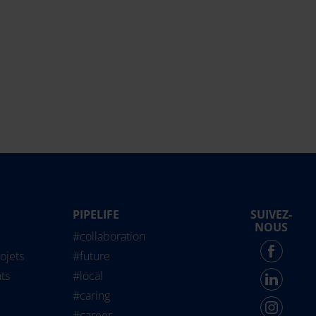
PIPELIFE
SUIVEZ-
life International
NOUS
#collaboration
Force - English
ojets
#future
ts
#local
#caring
#career