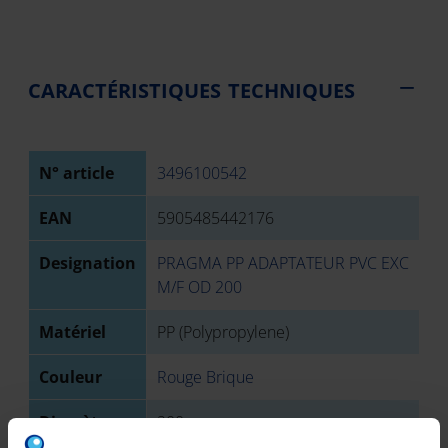
CARACTÉRISTIQUES TECHNIQUES
N° article
3496100542
EAN
5905485442176
Designation
PRAGMA PP ADAPTATEUR PVC EXC
M/F OD 200
Matériel
PP (Polypropylene)
Couleur
Rouge Brique
Diamètre
200 mm