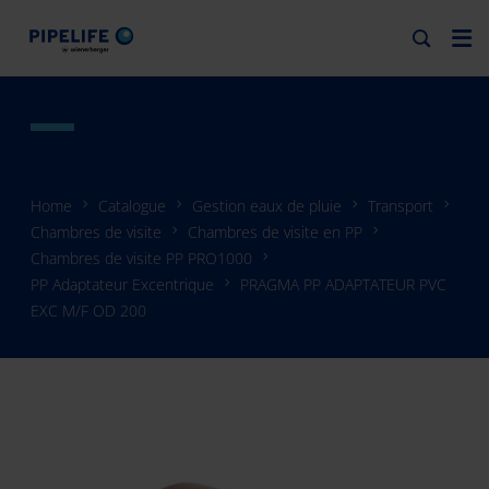
Home
Catalogue
Gestion eaux de pluie
Transport
Chambres de visite
Chambres de visite en PP
Chambres de visite PP PRO1000
PP Adaptateur Excentrique
PRAGMA PP ADAPTATEUR PVC
EXC M/F OD 200