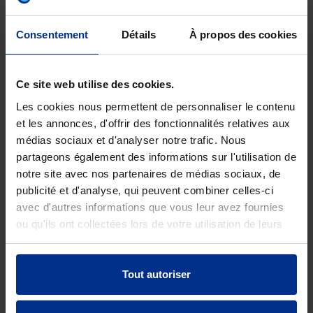
Type
Femelle
raccord 1
Consentement
Détails
À propos des cookies
Type
Mâle
raccord 2
Ce site web utilise des cookies.
Les cookies nous permettent de personnaliser le contenu
Norme EN
NBN EN 13476-3
et les annonces, d'offrir des fonctionnalités relatives aux
N° de pièces
1
médias sociaux et d'analyser notre trafic. Nous
partageons également des informations sur l'utilisation de
Poids brut
1,793
notre site avec nos partenaires de médias sociaux, de
publicité et d'analyse, qui peuvent combiner celles-ci
Code de
O13
avec d'autres informations que vous leur avez fournies
réduction
ou qu'ils ont collectées lors de votre utilisation de leurs
services.
DOWNLOADS
Tout autoriser