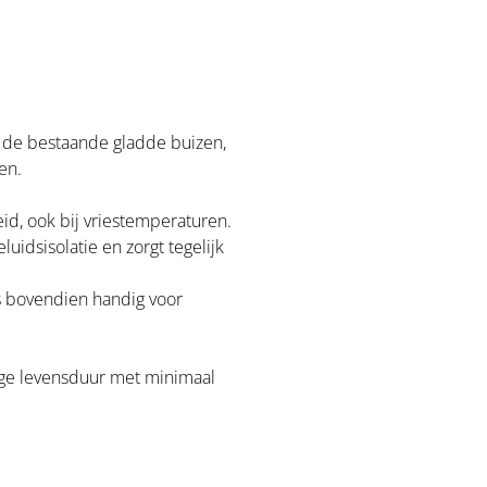
s de bestaande gladde buizen,
en.
id, ook bij vriestemperaturen.
luidsisolatie en zorgt tegelijk
is bovendien handig voor
nge levensduur met minimaal